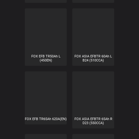
FOX ASIA EFBTR 44Ah L
FOX EFB TR50Ah LB 450
B19 (400CCA)
A(EN)