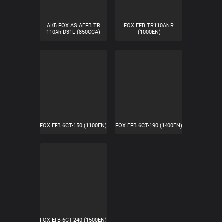
FOX EFB TR85Ah R LB
FOX EFB TR90Ah R LB
(820EN)
(850EN)
FOX ASIA EFBTR 100Ah R
FOX EFB TR110Ah LB 1000
D31 (850CCA)
A(EN)