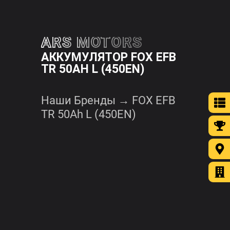
ЗАКРЫТЬ
ARS MOTORS

АККУМУЛЯТОР FOX EFB
TR 50AH L (450EN)
Ценности
Каталог
Наши Бренды
→
FOX EFB
аккумуляторов
TR 50Ah L (450EN)
Полный
каталог
аккумуляторов
Каталог
аккумуляторов
для