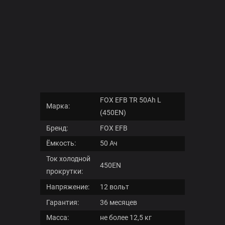
мотоциклов
Каталог
аккумуляторов
для
легковых
автомобилей
Каталог
аккумуляторов
для
FOX EFB TR 50Ah L
грузовых
Марка:
(450EN)
автомобилей
Бренд:
FOX EFB
Расшифровка
Ёмкость:
50 Ач
даты
Ток холодной
450EN
прокрутки:
Ценовые