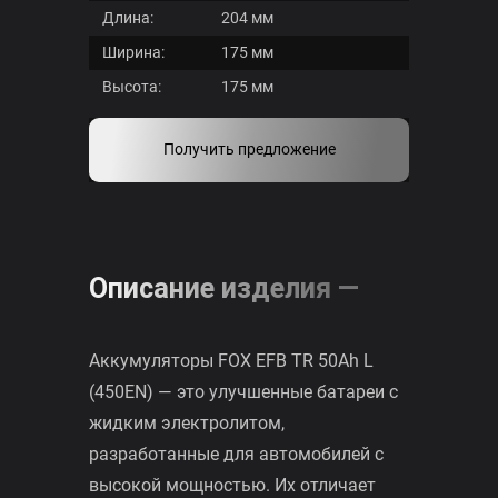
сегменты
Напряжение:
12 вольт
Гарантия:
36 месяцев
Каталог
Масса:
не более 12,5 кг
аккумуляторов
класс
Длина:
204 мм
премиум
Ширина:
175 мм
Каталог
Высота:
175 мм
аккумуляторов
класса
Получить предложение
стандарт
Каталог
аккумуляторов
класса
Описание изделия —
бюджет
Бренды