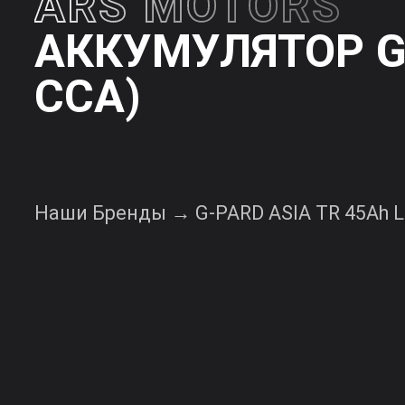
для
ARS MOTORS
мотоциклов
АККУМУЛЯТОР G
Каталог
аккумуляторов
CCA)
для
легковых
автомобилей
Каталог
Наши Бренды
→
G-PARD ASIA TR 45
аккумуляторов
для
грузовых
автомобилей