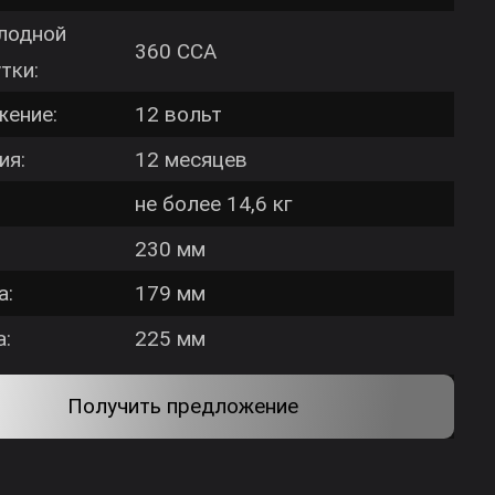
Бренд:
G-PARD
Ёмкость:
45 Ач
Ток холодной
360 CCA
прокрутки:
Напряжение:
12 вольт
Гарантия:
12 месяцев
Масса:
не более 14,6 кг
Длина:
230 мм
Ширина:
179 мм
Высота:
225 мм