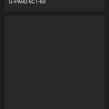
CA)
G-PARD 6CT-60