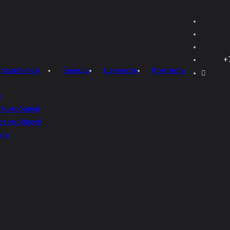
аталог
емиум
андарт
джет
овых автомобилей
Бренды
Ценности
Контакт
циклов
овых автомобилей
тских автомобилей
вка даты