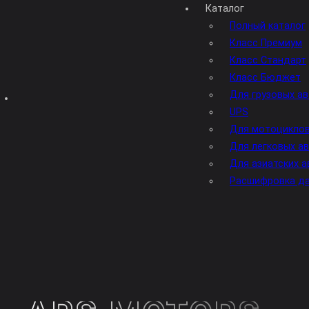
Каталог
ЗАКРЫТЬ
Полный к
Класс Пр

Класс Ст
Класс Бю
Для груз
Ценности
UPS
Для мото
Каталог
Для легк
аккумуляторов
Для азиа
Расшифро
Полный
каталог
аккумуляторов
Каталог
аккумуляторов