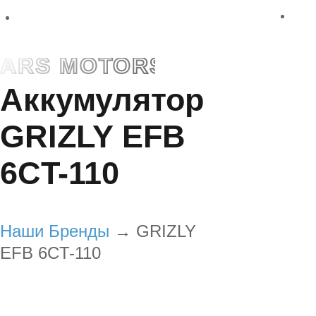
ЗАКРЫТЬ

ARS MOTORS
Аккумулятор
Ценности
Каталог
аккумуляторов
GRIZLY EFB
Полный
каталог
6CT-110
аккумуляторов
Каталог
аккумуляторов
для
мотоциклов
Наши Бренды
→
GRIZLY
Каталог
аккумуляторов
для
EFB 6CT-110
легковых
автомобилей
Каталог
аккумуляторов
для
грузовых