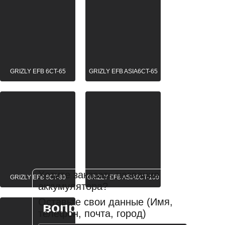
GRIZLY EFB 6CT-65
GRIZLY EFB ASIA6CT-65
Хотите заказать
название
GRIZLY EFB 6CT-80
GRIZLY EFB ASIA6CT-100
аккумулятора
?
Остались
Оставьте свои данные (Имя,
вопросы?
телефон, почта, город)