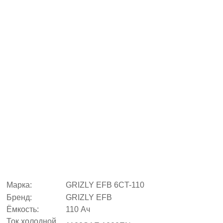
автомобилей
Расшифровка
даты
Ценовые
сегменты
Каталог
аккумуляторов
класс
премиум
Каталог
аккумуляторов
класса
стандарт
Каталог
аккумуляторов
класса
бюджет
Бренды
Контакты
Марка:
GRIZLY EFB 6CT-110
Бренд:
GRIZLY EFB
Ёмкость:
110 Ач
Ток холодной