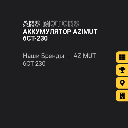
ЗАКРЫТЬ
ARS MOTORS

АККУМУЛЯТОР AZIMUT
6CT-230
Ценности
Каталог
Наши Бренды
→
AZIMUT
аккумуляторов
6CT-230
Полный
каталог
аккумуляторов
Каталог
аккумуляторов
для