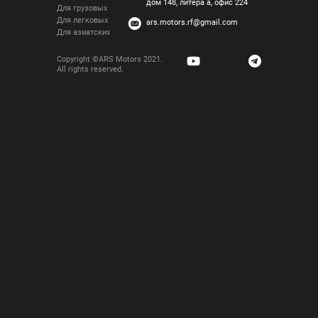
AZIMUT 6CT-230
Ценности
Контакты
Бренды
+7 (989) 500 01 86
Каталог
Премиум
OOO АРСМоторс 344090, 
Ростовская область, Ростов-на-
Стандарт
Дону, улица Доватора,
Бюджет
дом 148, литера а, офис 224
Для грузовых
Для легковых
ars.motors.rf@gmail.com
Для азиатских
Copyright ©ARS Motors 2021. 