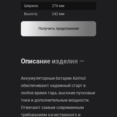
сегменты
Гарантия:
12 месяцев
Масса:
не более 56,0 кг
Каталог
аккумуляторов
Длина:
518 мм
класс
Ширина:
276 мм
премиум
Высота:
242 мм
Каталог
аккумуляторов
Получить предложение
класса
стандарт
Каталог
аккумуляторов
Описание изделия —
класса
бюджет
Аккумуляторные батареи Azimut
Бренды