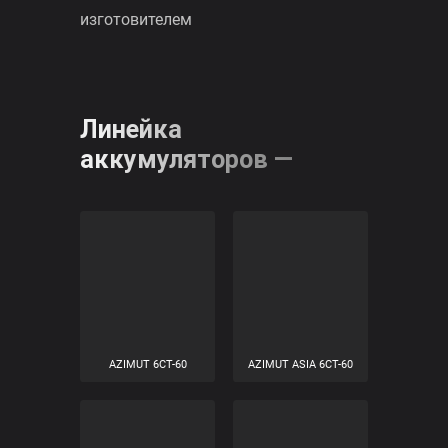
-30 до +60), а саморазряд сведен к
минимуму. Батареи кальциевого
ряда рекомендованы для
отечественных и зарубежных
автомобилей с максимальным
пакетом элекктрооборудования,
предусмотренного заводом-
изготовителем
Линейка
аккумуляторов —