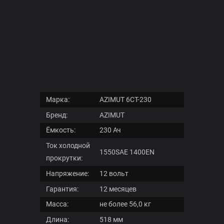
мотоциклов
Каталог
аккумуляторов
для
легковых
автомобилей
Каталог
аккумуляторов
для
Марка:
AZIMUT 6CT-230
грузовых
Бренд:
AZIMUT
автомобилей
Ёмкость:
230 Ач
Расшифровка
Ток холодной
даты
1550SAE 1400EN
прокрутки:
Ценовые
Напряжение:
12 вольт